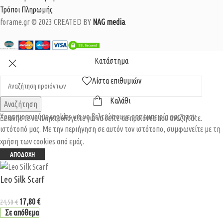
Τρόποι Πληρωμής
forame.gr © 2023 CREATED BY
NAG media
.
Κατάστημα
Λίστα επιθυμιών
Καλάθι
Αναζήτηση
Χρησιμοποιούμε cookies για να βελτιώσουμε την εμπειρία σας στον
Ξεκινήστε να πληκτρολογείτε για να δείτε τα προϊόντα που αναζητάτε.
ιστότοπό μας. Με την περιήγηση σε αυτόν τον ιστότοπο, συμφωνείτε με τη
χρήση των cookies από εμάς.
ΑΠΟΔΟΧΉ
Leo Silk Scarf
17,80
€
24,50
€
Σε απόθεμα