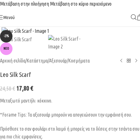
Μετάβαση στην πλοήγηση
Μετάβαση στο κύριο περιεχόμενο
Δωρεάν μεταφορικά για παραγγελίες άνω των 100€.
Μενού
Κάντε κλικ για μεγέθυνση
-27%
ΝΈΟ
Αρχική σελίδα
/
Κατάστημα
/
Αξεσουάρ
/
Κοσμήματα
Leo Silk Scarf
17,80
€
24,50
€
Mεταξωτό μαντήλι κόκκινο.
*Forame Tips: Τα αξεσουάρ μπορούν να απογειώσουν την εμφάνισή σου.
Πρόσθεσε το σαν φουλάρι στο λαιμό ή μπορείς να το δέσεις στην τσάντα σου
για πιο chic εμφανίσεις.