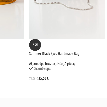
-55%
Summer Black Eyes Handmade Bag
Αξεσουάρ
,
Τσάντες
,
Νέες Αφίξεις
Σε απόθεμα
35,50
€
79,00
€