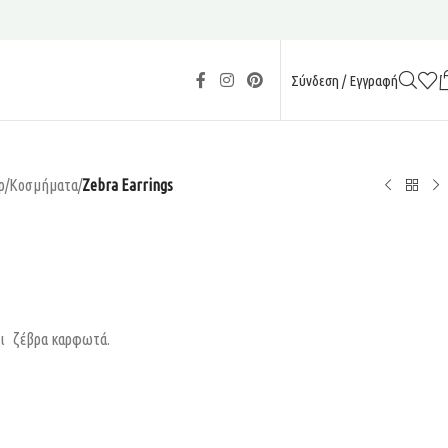
Σύνδεση / Εγγραφή
ρ
/
Κοσμήματα
/
Zebra Earrings
λι ζέβρα καρφωτά.