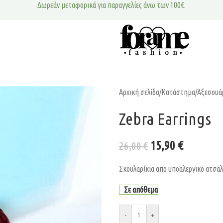
Δωρεάν μεταφορικά για παραγγελίες άνω των 100€.
Αρχική σελίδα
/
Κατάστημα
/
Αξεσουά
Zebra Earrings
15,90
€
26,00
€
Σκουλαρίκια απο υποαλεργικο ατσα
Σε απόθεμα
-
+