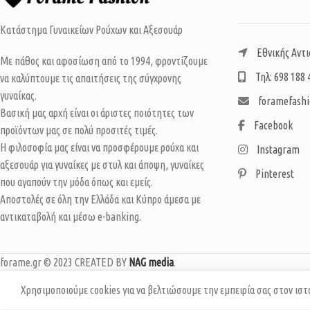
Κατάστημα Γυναικείων Ρούχων και Αξεσουάρ
Εθνικής Αντι
Με πάθος και αφοσίωση από το 1994, φροντίζουμε
Τηλ: 698 188 
να καλύπτουμε τις απαιτήσεις της σύγχρονης
γυναίκας.
foramefash
Βασική μας αρχή είναι οι άριστες ποιότητες των
Facebook
προϊόντων μας σε πολύ προσιτές τιμές.
Η φιλοσοφία μας είναι να προσφέρουμε ρούχα και
Instagram
αξεσουάρ για γυναίκες με στυλ και άποψη, γυναίκες
Pinterest
που αγαπούν την μόδα όπως και εμείς.
Αποστολές σε όλη την Ελλάδα και Κύπρο άμεσα με
αντικαταβολή και μέσω e-banking.
forame.gr © 2023 CREATED BY
NAG media
.
Χρησιμοποιούμε cookies για να βελτιώσουμε την εμπειρία σας στον ισ