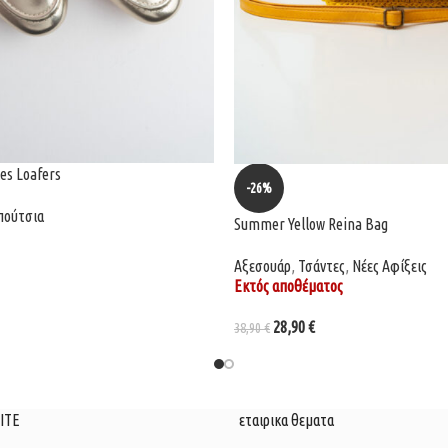
es Loafers
-26%
πούτσια
Summer Yellow Reina Bag
Αξεσουάρ
,
Τσάντες
,
Νέες Αφίξεις
Εκτός αποθέματος
28,90
€
38,90
€
ΙΤΕ
εταιρικα θεματα