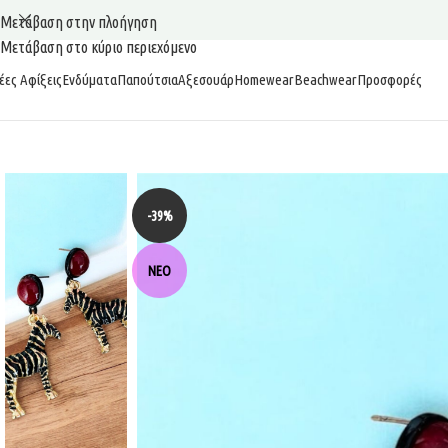
Μετάβαση στην πλοήγηση
Μετάβαση στο κύριο περιεχόμενο
έες Αφίξεις
Ενδύματα
Παπούτσια
Αξεσουάρ
Homewear
Beachwear
Προσφορές
-39%
ΝΈΟ