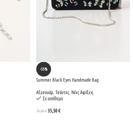
-55%
Summer Black Eyes Handmade Bag
Αξεσουάρ
,
Τσάντες
,
Νέες Αφίξεις
Σε απόθεμα
35,50
€
79,00
€