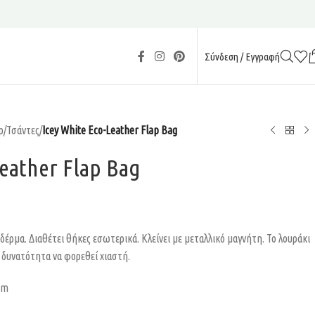
Σύνδεση / Εγγραφή
ρ
/
Τσάντες
/
Icey White Eco-Leather Flap Bag
Leather Flap Bag
έρμα. Διαθέτει θήκες εσωτερικά. Κλείνει με μεταλλικό μαγνήτη. Το λουράκι
ν δυνατότητα να φορεθεί χιαστή.
cm