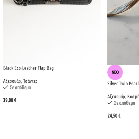
Black Eco-Leather Flap Bag
ΝΈΟ
Αξεσουάρ
,
Τσάντες
Silver Twin Pear
Σε απόθεμα
Αξεσουάρ
,
Κοσμ
39,00
€
Σε απόθεμα
24,50
€