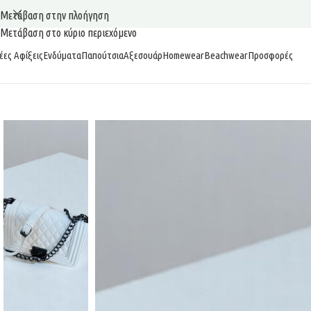
Μετάβαση στην πλοήγηση
Μετάβαση στο κύριο περιεχόμενο
έες Αφίξεις
Ενδύματα
Παπούτσια
Αξεσουάρ
Homewear
Beachwear
Προσφορές