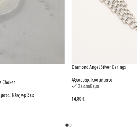
Diamond Angel Silver Earings
Αξεσουάρ
,
Κοσμήματα
ls Choker
Σε απόθεμα
ήματα
,
Νέες Αφίξεις
14,80
€