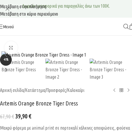
Δωρεάν μεταφορικά για παραγγελίες άνω των 100€.
Μετάβαση στην πλοήγηση
Μετάβαση στο κύριο περιεχόμενο
Μενού
Κάντε κλικ για μεγέθυνση
-41%
Αρχική σελίδα
/
Κατάστημα
/
Προσφορές
/
Καλοκαίρι
Artemis Orange Bronze Tiger Dress
39,90
€
67,90
€
Μακρύ φόρεμα με animal print σε πορτοκαλί χάλκινες αποχρώσεις, φούσκα