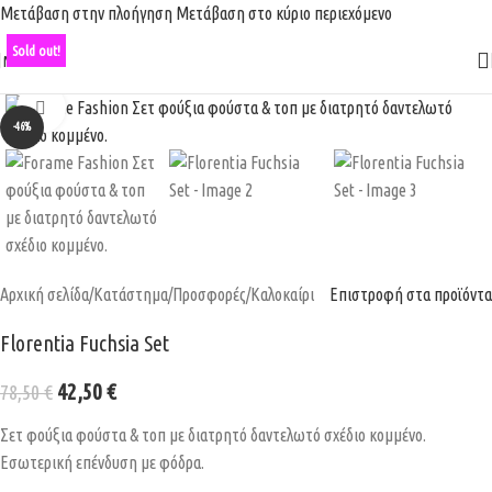
Μετάβαση στην πλοήγηση
Μετάβαση στο κύριο περιεχόμενο
Δωρεάν μεταφορικά για παραγγελίες άνω των 100€.
Sold out!
Μενού
Κάντε κλικ για μεγέθυνση
-46%
Αρχική σελίδα
/
Κατάστημα
/
Προσφορές
/
Καλοκαίρι
Επιστροφή στα προϊόντα
Florentia Fuchsia Set
42,50
€
78,50
€
Σετ φούξια φούστα & τοπ με διατρητό δαντελωτό σχέδιο κομμένο.
Εσωτερική επένδυση με φόδρα.