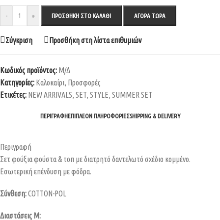
-
+
ΠΡΟΣΘΉΚΗ ΣΤΟ ΚΑΛΆΘΙ
ΑΓΟΡΆ ΤΏΡΑ
Σύγκριση
Προσθήκη στη λίστα επιθυμιών
Κωδικός προϊόντος:
Μ/Δ
Κατηγορίες:
Καλοκαίρι
,
Προσφορές
Ετικέτες:
NEW ARRIVALS
,
SET
,
STYLE
,
SUMMER SET
ΠΕΡΙΓΡΑΦΉ
ΕΠΙΠΛΈΟΝ ΠΛΗΡΟΦΟΡΊΕΣ
SHIPPING & DELIVERY
Περιγραφή
Σετ φούξια φούστα & τοπ με διατρητό δαντελωτό σχέδιο κομμένο.
Εσωτερική επένδυση με φόδρα.
Σύνθεση:
COTTON-POL
Διαστάσεις M: