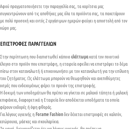
Αφού πραγματοποιήσετε την παραγγελία σας, τα κορίτσια μας
συγκεντρώνουν από τις αποθήκες μας όλα τα προϊόντα σας, τα πακετάρουν
με πολύ προσοχή και εντός 2 εργάσιμων ημερών φεύγει η αποστολή από τον
χώρο μας.
ΕΠΙΣΤΡΟΦΕΣ ΠΑΡΑΓΓΕΛΙΩΝ
Στην περίπτωση που διαπιστωθεί κάποιο
ελάττωμα
κατά τον ποιοτικό
έλεγχο στο προϊόν που επεστράφη, η εταιρεία οφείλει να επιστρέψει το δέμα
πίσω στον καταναλωτή ή επικοινωνήσει με τον καταναλωτή για την επίλυση
του ζητήματος. Ως ελάττωμα μπορούν να θεωρηθούν και ανεπιθύμητες
οσμές που ενδεχομένως φέρει το προιόν της επιστροφής.
Η δοκιμή των υποδημάτων θα πρέπει να γίνεται σε μαλακό τάπητα ή μαλακή
επιφάνεια, διαφορετικά η Εταιρεία δεν αποδέχεται υποδήματα τα οποία
φέρουν εκδορές ή όψη φθοράς.
Για λόγους υγιεινής η
Forame Fashion
δεν δέχεται επιστροφές σε καλσόν,
εσώρουχα, μάσκες και σκουλαρίκια.
Τα μαγιό, διευκρινίζεται ότι για λόγους υγιεινής, θα πρέπει να