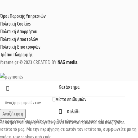
Όροι Παροχής Υπηρεσιών
Πολιτική Cookies
Πολιτική Απορρήτου
Πολιτική Αποστολών
Πολιτική Επιστροφών
Τρόποι Πληρωμής
forame.gr © 2023 CREATED BY
NAG media
.
Κατάστημα
Λίστα επιθυμιών
Καλάθι
Αναζήτηση
Χρησιμοποιούμε cookies για να βελτιώσουμε την εμπειρία σας στον
Ξεκινήστε να πληκτρολογείτε για να δείτε τα προϊόντα που αναζητάτε.
ιστότοπό μας. Με την περιήγηση σε αυτόν τον ιστότοπο, συμφωνείτε με τη
χρήση των cookies από εμάς.