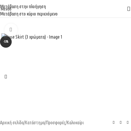
Δωρεάν μεταφορικά για παραγγελίες άνω των 100€.
Μετάβαση στην πλοήγηση
Μενού
Μετάβαση στο κύριο περιεχόμενο
Κάντε κλικ για μεγέθυνση
-53%
Αρχική σελίδα
/
Κατάστημα
/
Προσφορές
/
Καλοκαίρι