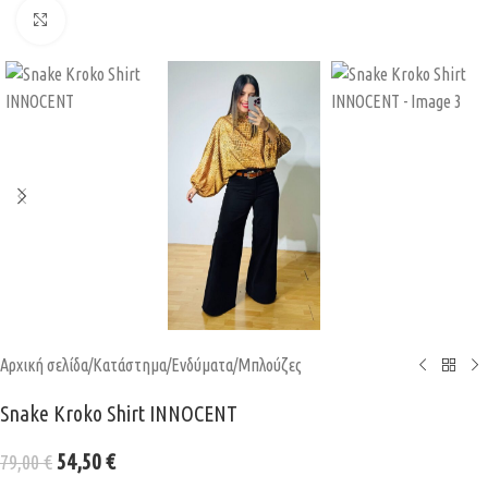
Κάντε κλικ για μεγέθυνση
Αρχική σελίδα
/
Κατάστημα
/
Ενδύματα
/
Μπλούζες
Snake Kroko Shirt INNOCENT
54,50
€
79,00
€