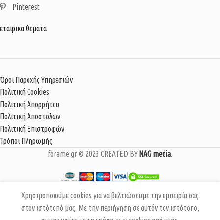
Pinterest
εταιρικα θεματα
Όροι Παροχής Υπηρεσιών
Πολιτική Cookies
Πολιτική Απορρήτου
Πολιτική Αποστολών
Πολιτική Επιστροφών
Τρόποι Πληρωμής
forame.gr © 2023 CREATED BY
NAG media
.
Χρησιμοποιούμε cookies για να βελτιώσουμε την εμπειρία σας
Snake
στον ιστότοπό μας. Με την περιήγηση σε αυτόν τον ιστότοπο,
79,00
€
ΕΠΙΛΈΞΤΕ
ΑΓΟΡΆ
Kroko Shirt
54,50
€
ΕΠΙΛΟΓΈΣ
ΤΏΡΑ
συμφωνείτε με τη χρήση των cookies από εμάς.