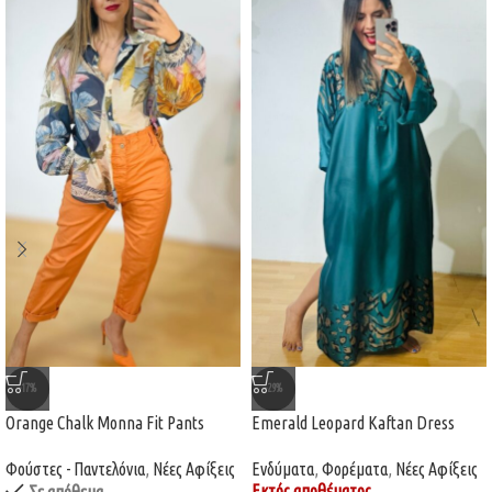
-17%
-29%
Orange Chalk Monna Fit Pants
Emerald Leopard Kaftan Dress
Φούστες - Παντελόνια
,
Νέες Αφίξεις
Ενδύματα
,
Φορέματα
,
Νέες Αφίξεις
Εκτός αποθέματος
Σε απόθεμα