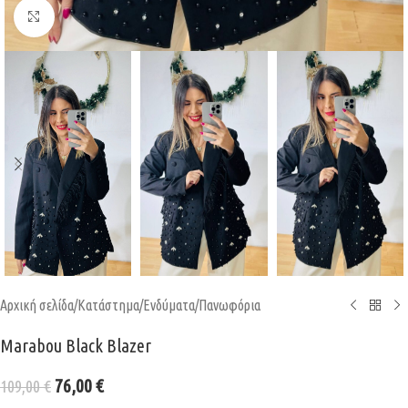
Κάντε κλικ για μεγέθυνση
Αρχική σελίδα
/
Κατάστημα
/
Ενδύματα
/
Πανωφόρια
Marabou Black Blazer
76,00
€
109,00
€