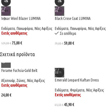
-42%
-25%
ΝΈΟ
ΝΈΟ
Ivouar Wool Blazer LUMINA
Black Crose Coat LUMINA
Ενδύματα
,
Πανωφόρια
,
Νέες Αφίξεις
Ενδύματα
,
Πανωφόρια
,
Νέες Αφίξεις
Εκτός αποθέματος
Σε απόθεμα
75,00
€
59,00
€
129,00
€
79,00
€
Σχετικά προϊόντα
Forame Fuchsia-Gold Belt
-29%
Emerald Leopard Kaftan Dress
Αξεσουάρ
,
Ζώνες
,
Νέες Αφίξεις
Εκτός αποθέματος
Ενδύματα
,
Φορέματα
,
Νέες Αφίξεις
Εκτός αποθέματος
24,00
€
45,90
€
64,50
€