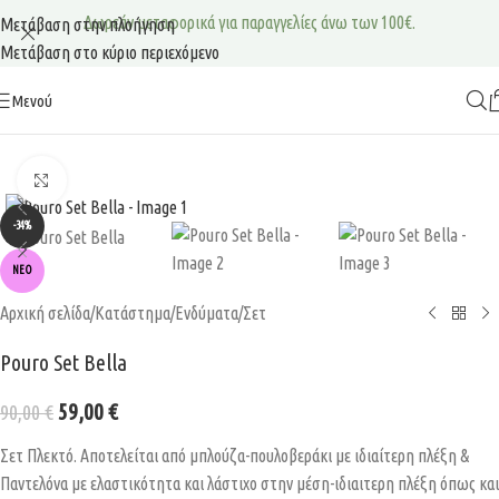
Δωρεάν μεταφορικά για παραγγελίες άνω των 100€.
Μετάβαση στην πλοήγηση
Μετάβαση στο κύριο περιεχόμενο
Μενού
Κάντε κλικ για μεγέθυνση
-34%
ΝΈΟ
Αρχική σελίδα
/
Κατάστημα
/
Ενδύματα
/
Σετ
Pouro Set Bella
59,00
€
90,00
€
Σετ Πλεκτό. Αποτελείται από μπλούζα-πουλοβεράκι με ιδιαίτερη πλέξη &
Παντελόνα με ελαστικότητα και λάστιχο στην μέση-ιδιαιτερη πλέξη όπως και